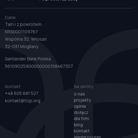
Dane
Tam i z powrotem
KRS0001109767
Wspólna 32, Włosań
32-031 Mogilany
Santander Bank Polska
56109025900000000158467307
Kontakt
Na skróty
+48 605 681 527
o nas
projekty
kontakt@tizp.org
opinie
dołącz
dla firm
blog
kontakt
wesprzyj nas