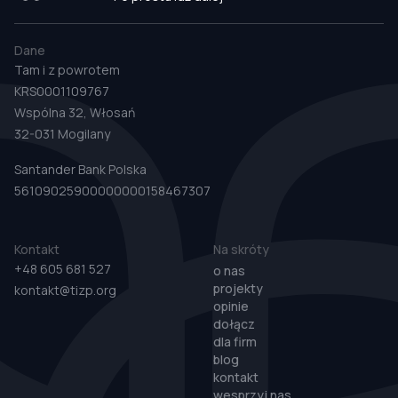
Dane
Tam i z powrotem
KRS0001109767
Wspólna 32, Włosań
32-031 Mogilany
Santander Bank Polska
56109025900000000158467307
Kontakt
Na skróty
+48 605 681 527
o nas
projekty
kontakt@tizp.org
opinie
dołącz
dla firm
blog
kontakt
wesprzyj nas