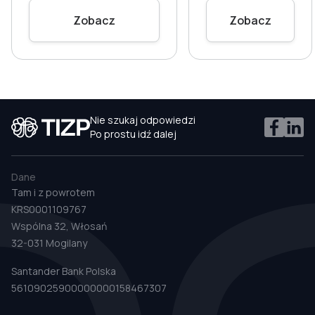
Zobacz
Zobacz
Nie szukaj odpowiedzi
Po prostu idź dalej
Dane
Tam i z powrotem
KRS0001109767
Wspólna 32, Włosań
32-031 Mogilany
Santander Bank Polska
56109025900000000158467307