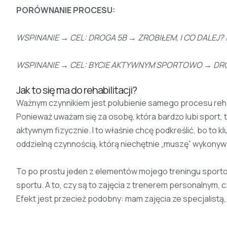
PORÓWNANIE PROCESU:
WSPINANIE → CEL: DROGA 5B → ZROBIŁEM, I CO DALEJ? (
WSPINANIE → CEL: BYCIE AKTYWNYM SPORTOWO → DROG
Jak to się ma do rehabilitacji?
Ważnym czynnikiem jest polubienie samego procesu rehab
Ponieważ uważam się za osobę, która bardzo lubi sport, t
aktywnym fizycznie. I to właśnie chcę podkreślić, bo to k
oddzielną czynnością, którą niechętnie „muszę” wykony
To po prostu jeden z elementów mojego treningu sporto
sportu. A to, czy są to zajęcia z trenerem personalnym, 
Efekt jest przecież podobny: mam zajęcia ze specjalistą