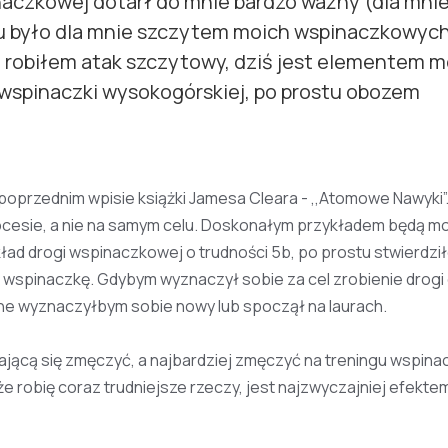
aczkowej dotarł do mnie bardzo ważny (dla mnie
temu było dla mnie szczytem moich wspinaczkowyc
robiłem atak szczytowy, dziś jest elementem m
 wspinaczki wysokogórskiej, po prostu obozem
poprzednim wpisie książki Jamesa Cleara - ,,Atomowe Nawyki”
ocesie, a nie na samym celu. Doskonałym przykładem będą m
kład drogi wspinaczkowej o trudności 5b, po prostu stwierdzi
i wspinaczkę. Gdybym wyznaczył sobie za cel zrobienie drogi o
wne wyznaczyłbym sobie nowy lub spoczął na laurach.
jącą się zmęczyć, a najbardziej zmęczyć na treningu wspin
że robię coraz trudniejsze rzeczy, jest najzwyczajniej efekte