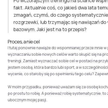
Po wczorajszym treningu na ściance wspin
fakt. Aktualnie coś, co jakieś dwa lata 
zmagań, czymś, do czego systematycznie 
rozgrzewki, lub trzymając się nawiązań do
bazowym. Jaki jest na to przepis?
‍
Proces, a nie cel
I tutaj ponownie nawiąże do wspomnianej przeze mnie w 
wyznaczaniu sobie nowych celów warto skupić się na pr
treningi. Zamiast wyznaczać sobie cel w postaci na przy
jestem osobą, która bardzo lubi sport, a w szczególnośc
wycenie, co stałoby się po spełnieniu tego celu? Zape
W moim przypadku, ponieważ uważam się za osobę kocha
po prostu to robię. A ponieważ robię systematycznie, to 
ubocznym mojej pasji.