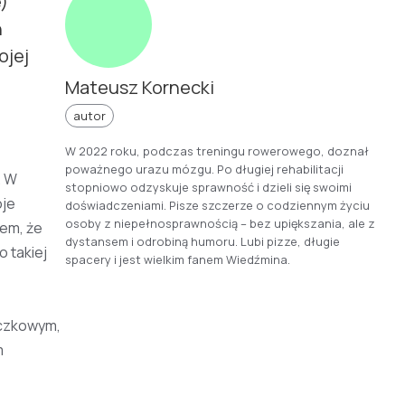
)
h
ojej
Mateusz Kornecki
autor
W 2022 roku, podczas treningu rowerowego, doznał
poważnego urazu mózgu. Po długiej rehabilitacji
. W
stopniowo odzyskuje sprawność i dzieli się swoimi
oje
doświadczeniami. Pisze szczerze o codziennym życiu
osoby z niepełnosprawnością – bez upiększania, ale z
łem, że
dystansem i odrobiną humoru. Lubi pizze, długie
 takiej
spacery i jest wielkim fanem Wiedźmina.
aczkowym,
m