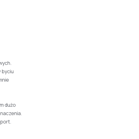
wych.
w byciu
mnie
ym dużo
znaczenia.
port.