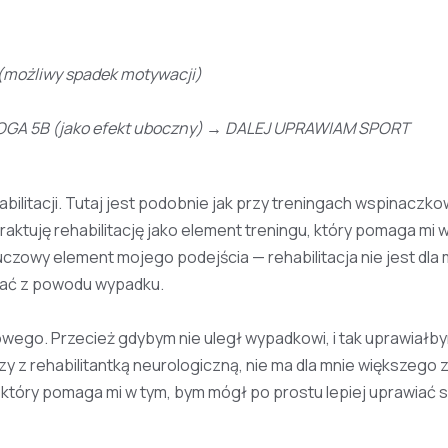
możliwy spadek motywacji)
A 5B (jako efekt uboczny) → DALEJ UPRAWIAM SPORT
ilitacji. Tutaj jest podobnie jak przy treningach wspinaczko
raktuję rehabilitację jako element treningu, który pomaga mi 
luczowy element mojego podejścia — rehabilitacja nie jest dla 
wać z powodu wypadku.
wego. Przecież gdybym nie uległ wypadkowi, i tak uprawiałb
czy z rehabilitantką neurologiczną, nie ma dla mnie większego 
, który pomaga mi w tym, bym mógł po prostu lepiej uprawiać s