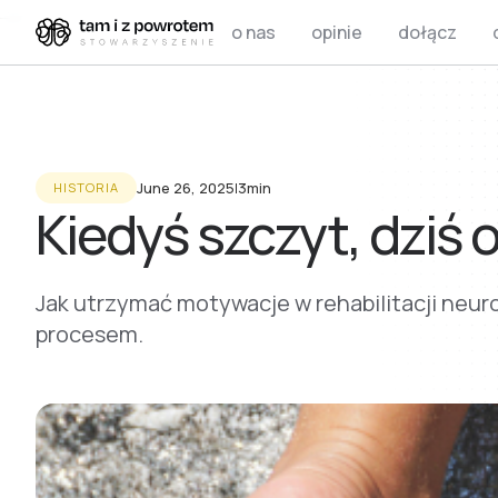
o nas
opinie
dołącz
June 26, 2025
I
3min
HISTORIA
Kiedyś szczyt, dziś
Jak utrzymać motywacje w rehabilitacji neuro
procesem.