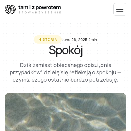
June 26, 2025
I
4min
HISTORIA
Spokój
Dziś zamiast obiecanego opisu „dnia
przypadków” dzielę się refleksją o spokoju —
czymś, czego ostatnio bardzo potrzebuję.