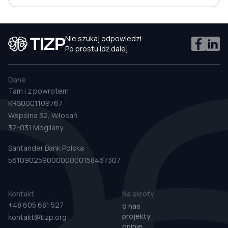
Nie szukaj odpowiedzi
Po prostu idź dalej
Dane
Tam i z powrotem
KRS0001109767
Wspólna 32, Włosań
32-031 Mogilany
Santander Bank Polska
56109025900000000158467307
Kontakt
Na skróty
+48 605 681 527
o nas
projekty
kontakt@tizp.org
opinie