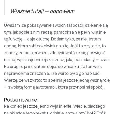
Właśnie tutaj! — odpowiem.
Uważam, że pokazywanie swoich słabości i dzielenie się
tym, jak sobie z nimi radzę, paradoksalnie pełni właśnie
tę funkcję — daje otuchę. Dodam tylko, że nie jestem
osobą, która robi cokolwiek na siłę. Jeśli to czytacie, to
znaczy, że po pierwsze: zdecydowaliście się poświęcić
na mój wpis najcenniejszą rzecz, jaką posiadamy — czas.
Po drugie: ja musiałem dojść do wniosku, że ten wpis
naprawdę ma znaczenie, i że warto było go napisać.
Wierzę, że wszystko to spełnia jeszcze jedną ważną rolę
— swoistą formę autoterapii, która przynosi mi spokój.
Podsumowanie
Na koniec jeszcze jedno wyjaśnienie. Wiecie, dlaczego
na okładce tego tekstu widnieje „rozwalony” kot? Otóż