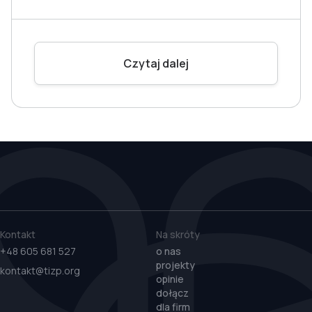
Czytaj dalej
Kontakt
Na skróty
+48 605 681 527
o nas
projekty
kontakt@tizp.org
opinie
dołącz
dla firm