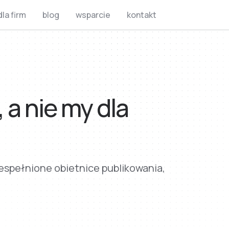
dla firm
blog
wsparcie
kontakt
 a nie my dla
iespełnione obietnice publikowania,