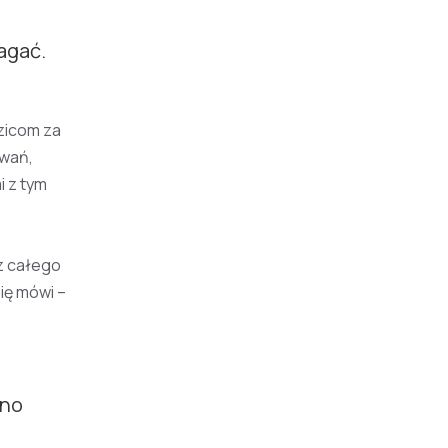
agać.
zicom za
owań,
i z tym
z całego
się mówi –
 no