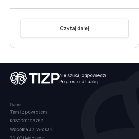
Czytaj dalej
Nie szukaj odpowiedzi
Po prostu idź dalej
Dane
Tam i z powrotem
KRS0001109767
Wspólna 32, Włosań
32-031 Mogilany