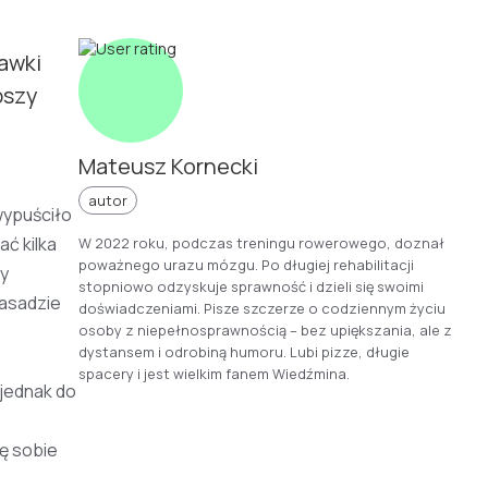
tawki
pszy
Mateusz Kornecki
autor
wypuściło
ć kilka
W 2022 roku, podczas treningu rowerowego, doznał
poważnego urazu mózgu. Po długiej rehabilitacji
ry
stopniowo odzyskuje sprawność i dzieli się swoimi
zasadzie
doświadczeniami. Pisze szczerze o codziennym życiu
osoby z niepełnosprawnością – bez upiększania, ale z
dystansem i odrobiną humoru. Lubi pizze, długie
spacery i jest wielkim fanem Wiedźmina.
jednak do
ę sobie