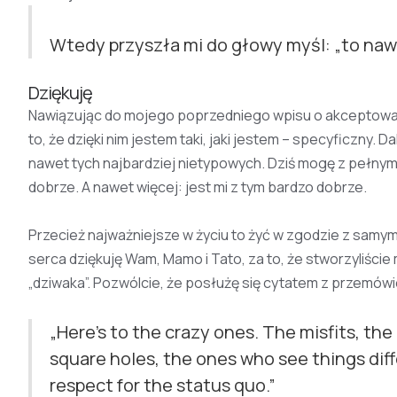
Wtedy przyszła mi do głowy myśl: „to nawy
Dziękuję
Nawiązując do mojego poprzedniego wpisu o akceptowa
to, że dzięki nim jestem taki, jaki jestem – specyficzny. D
nawet tych najbardziej nietypowych. Dziś mogę z pełnym p
dobrze. A nawet więcej: jest mi z tym bardzo dobrze.
Przecież najważniejsze w życiu to żyć w zgodzie z samy
serca dziękuję Wam, Mamo i Tato, za to, że stworzyliście
„dziwaka”. Pozwólcie, że posłużę się cytatem z przemówien
„Here's to the crazy ones. The misfits, the
square holes, the ones who see things diff
respect for the status quo.”