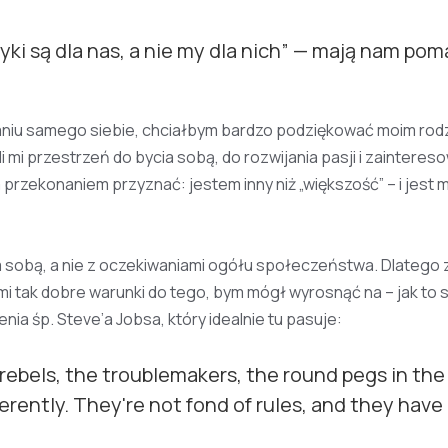
ki są dla nas, a nie my dla nich” — mają nam pom
niu samego siebie, chciałbym bardzo podziękować moim rod
ali mi przestrzeń do bycia sobą, do rozwijania pasji i zainteres
rzekonaniem przyznać: jestem inny niż „większość” – i jest m
m sobą, a nie z oczekiwaniami ogółu społeczeństwa. Dlatego 
 mi tak dobre warunki do tego, bym mógł wyrosnąć na – jak to 
ia śp. Steve’a Jobsa, który idealnie tu pasuje:
 rebels, the troublemakers, the round pegs in the
erently. They're not fond of rules, and they have