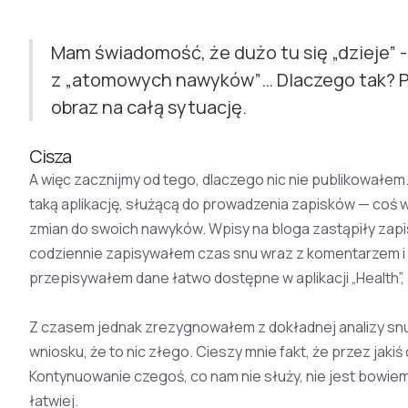
Mam świadomość, że dużo tu się „dzieje” -
z „atomowych nawyków”… Dlaczego tak? Pos
obraz na całą sytuację.
Cisza
A więc zacznijmy od tego, dlaczego nic nie publikowałem.
taką aplikację, służącą do prowadzenia zapisków — coś 
zmian do swoich nawyków. Wpisy na bloga zastąpiły zapis
codziennie zapisywałem czas snu wraz z komentarzem i 
przepisywałem dane łatwo dostępne w aplikacji „Health”,
Z czasem jednak zrezygnowałem z dokładnej analizy snu
wniosku, że to nic złego. Cieszy mnie fakt, że przez jak
Kontynuowanie czegoś, co nam nie służy, nie jest bowie
łatwiej.