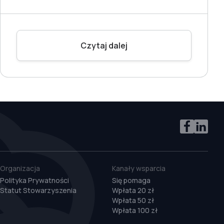
Czytaj dalej
Organizacja
Kanały wsparcia
Polityka Prywatności
Się pomaga
Statut Stowarzyszenia
Wpłata 20 zł
Wpłata 50 zł
Wpłata 100 zł