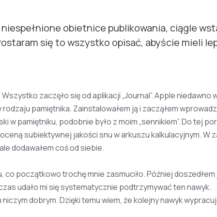
 niespełnione obietnice publikowania, ciągle ws
taram się to wszystko opisać, abyście mieli le
 Wszystko zaczęło się od aplikacji „Journal”. Apple niedawno 
w rodzaju pamiętnika. Zainstalowałem ją i zacząłem wprowadza
ki w pamiętniku, podobnie było z moim „sennikiem”. Do tej po
oceną subiektywnej jakości snu w arkuszu kalkulacyjnym. W 
 ale dodawałem coś od siebie.
, co początkowo trochę mnie zasmuciło. Później doszedłem 
iś czas udało mi się systematycznie podtrzymywać ten nawyk.
m niczym dobrym. Dzięki temu wiem, że kolejny nawyk wypracuj