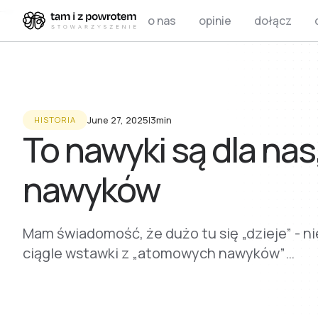
o nas
opinie
dołącz
June 27, 2025
I
3min
HISTORIA
To nawyki są dla nas,
nawyków
Mam świadomość, że dużo tu się „dzieje” - n
ciągle wstawki z „atomowych nawyków”…