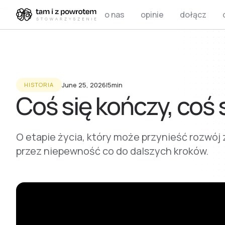
o nas
opinie
dołącz
June 25, 2026
I
5min
HISTORIA
Coś się kończy, coś s
O etapie życia, który może przynieść rozwój
przez niepewność co do dalszych kroków.