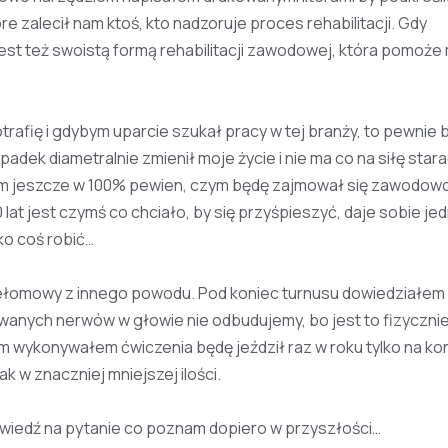
re zalecił nam ktoś, kto nadzoruje proces rehabilitacji. Gdy
st też swoistą formą rehabilitacji zawodowej, która pomoże 
trafię i gdybym uparcie szukał pracy w tej branży, to pewnie 
dek diametralnie zmienił moje życie i nie ma co na siłę stara
tem jeszcze w 100% pewien, czym będę zajmował się zawodow
at jest czymś co chciało, by się przyśpieszyć, daje sobie je
ko coś robić…
przełomowy z innego powodu. Pod koniec turnusu dowiedziałem 
wanych nerwów w głowie nie odbudujemy, bo jest to fizycznie
kim wykonywałem ćwiczenia będę jeździł raz w roku tylko na kon
k w znaczniej mniejszej ilości.
owiedź na pytanie co poznam dopiero w przyszłości…