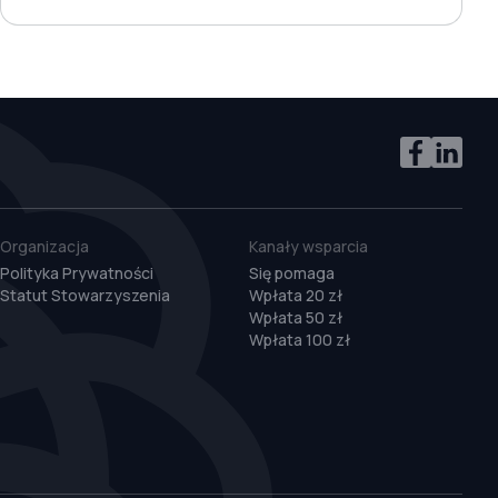
Organizacja
Kanały wsparcia
Polityka Prywatności
Się pomaga
Statut Stowarzyszenia
Wpłata 20 zł
Wpłata 50 zł
Wpłata 100 zł