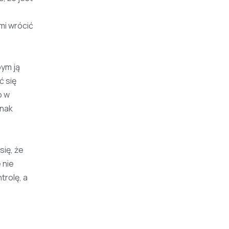
mi wrócić
bym ją
ć się
o w
dnak
się, że
 nie
trolę, a