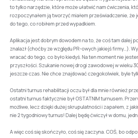
to tylko narzędzie, które może ułatwić nam ćwiczenia, któ
rozpoczynałem ją tworzyć miałem przeświadczenie, że je
do tego, co robiłem przed wypadkiem.
Aplikacja jest dobrym dowodem na to, że coś tam dalej po
znalazł (choćby ze względu PR-owych jakiejś firmy…). Wypa
wracać do tego, co było kiedyś. Na ten moment nie jes
przyszłości. Szukanie nowej drogi zawodowej w wieku 30 l
jeszcze czas. Nie chce znajdować czegokolwiek, byle tyl
Ostatni turnus rehabilitacji oczu był dla mnie również 
ostatni turnus faktycznie był OSTATNIM turnusem. Przer
możliwe, lecz dzięki dużej skrupulatności i zapałem, z ja
nie 2 tygodniowy turnus! Dalej będę ćwiczył w domu, jedna
A więc coś się skończyło, coś się zaczyna. COŚ, bo odp