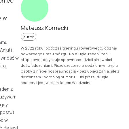
oniec
y w
Mateusz Kornecki
autor
remu
W 2022 roku, podczas treningu rowerowego, doznał
Aniu!).
poważnego urazu mózgu. Po długiej rehabilitacji
rawność w
stopniowo odzyskuje sprawność i dzieli się swoimi
stą
doświadczeniami. Pisze szczerze o codziennym życiu
osoby z niepełnosprawnością – bez upiększania, ale z
dystansem i odrobiną humoru. Lubi pizze, długie
spacery i jest wielkim fanem Wiedźmina.
jeden z
j używam
 gdy
 postu)
óc w
, że jest