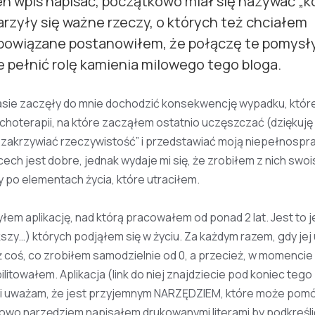
n wpis napisać, początkowo miał się nazywać „k
arzyły się ważne rzeczy, o których też chciałem
ą powiązane postanowiłem, że połączę te pomysł
 pełnić rolę kamienia milowego tego bloga.
asie zaczęły do mnie dochodzić konsekwencję wypadku, któ
hoterapii, na które zacząłem ostatnio uczęszczać (dziękuję 
 „zakrzywiać rzeczywistość” i przedstawiać moją niepełnosp
h jest dobre, jednak wydaje mi się, że zrobiłem z nich swoi
y po elementach życia, które utraciłem.
łem aplikację, nad którą pracowałem od ponad 2 lat. Jest to 
szy…) których podjąłem się w życiu. Za każdym razem, gdy je
ż coś, co zrobiłem samodzielnie od 0, a przecież, w momencie
itowałem. Aplikacja (link do niej znajdziecie pod koniec tego
ia i uważam, że jest przyjemnym NARZĘDZIEM, które może pom
Słowo narzędziem napisałem drukowanymi literami by podkreślić