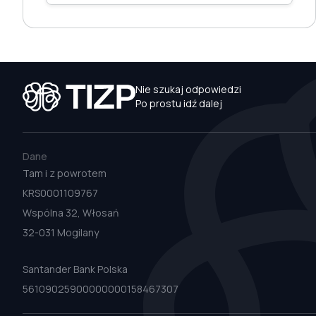
Nie szukaj odpowiedzi
Po prostu idź dalej
Dane
Tam i z powrotem
KRS0001109767
Wspólna 32, Włosań
32-031 Mogilany
Santander Bank Polska
56109025900000000158467307