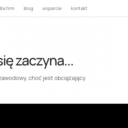
dla firm
blog
wsparcie
kontakt
ię zaczyna...
 zawodowy, choć jest obciążający