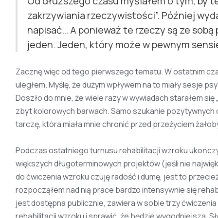
Od dłuższego czasu myślałem o tym, by te
zakrzywiania rzeczywistości”. Później wyd
napisać… A ponieważ te rzeczy są ze sob
jeden. Jeden, który może w pewnym sensie
Zacznę więc od tego pierwszego tematu. W ostatnim cz
uległem. Myślę, że dużym wpływem na to miały sesje psyc
Doszło do mnie, że wiele razy w wywiadach starałem się
zbyt kolorowych barwach. Samo szukanie pozytywnych cec
tarczę, która miała mnie chronić przed przeżyciem żałob
Podczas ostatniego turnusu rehabilitacji wzroku ukończy
większych długoterminowych projektów (jeśli nie najwięk
do ćwiczenia wzroku czuję radość i dumę, jest to przecie
rozpocząłem nad nią prace bardzo intensywnie się rehabil
jest dostępna publicznie, zawiera w sobie trzy ćwiczen
rehabilitacji wzroku i sprawić, że będzie wygodniejsza. 