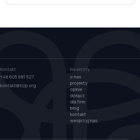
Kontakt
Na skróty
+48 605 681 527
o nas
projekty
kontakt@tizp.org
opinie
dołącz
dla firm
blog
kontakt
wesprzyj nas