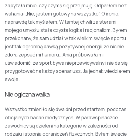
zapytała mnie, czy czymś się przejmuję. Odparłem bez
wahania: „Nie, jestem gotowy na wszystko”. O ironio,
naprawdę tak myślałem. W tamtej chwili za sterami
mojego umysłu stała czysta logika i racjonalizm. Byłem
przekonany, że sam udział w tak wielkim święcie sportu
jest tak ogromną dawką pozytywnej energii, że nic nie
zdoła zepsuć mi humoru… Ania próbowała mi
uświadomić, że sport bywa nieprzewidywalny i nie da się
przygotować na każdy scenariusz. Ja jednak wiedziałem
swoje.
Nielogiczna walka
Wszystko zmieniło się dwa dni przed startem, podczas
oficjalnych badań medycznych. W parawspinaczce
zawodnicy są dzieleni na kategorie w zależności od
rodzaju i stopnia ograniczeń fizycznych. Byłem święcie