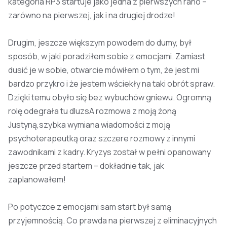
kategoria RP3 startuje jako jedna z pierwszych rano –
zarówno na pierwszej, jak i na drugiej drodze!
Drugim, jeszcze większym powodem do dumy, był
sposób, w jaki poradziłem sobie z emocjami. Zamiast
dusić je w sobie, otwarcie mówiłem o tym, że jest mi
bardzo przykro i że jestem wściekły na taki obrót spraw.
Dzięki temu obyło się bez wybuchów gniewu. Ogromną
rolę odegrała tu dluzsA rozmowa z moją żoną
Justyną,szybka wymiana wiadomości z moją
psychoterapeutką oraz szczere rozmowy z innymi
zawodnikami z kadry. Kryzys został w pełni opanowany
jeszcze przed startem – dokładnie tak, jak
zaplanowałem!
Po potyczce z emocjami sam start był samą
przyjemnością. Co prawda na pierwszej z eliminacyjnych