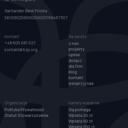
Santander Bank Polska
56109025900000000158467307
Kontakt
Na skróty
+48 605 681 527
o nas
projekty
kontakt@tizp.org
opinie
dołącz
dla firm
blog
kontakt
wesprzyj nas
Organizacja
Kanały wsparcia
Polityka Prywatności
Się pomaga
Statut Stowarzyszenia
Wpłata 20 zł
Wpłata 50 zł
Wpłata 100 zł