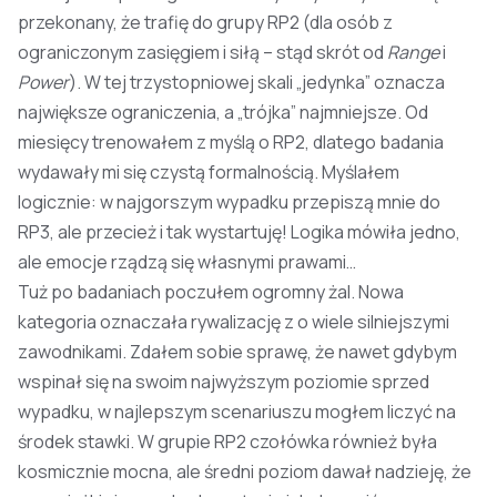
przekonany, że trafię do grupy RP2 (dla osób z
ograniczonym zasięgiem i siłą – stąd skrót od
Range
i
Power
). W tej trzystopniowej skali „jedynka” oznacza
największe ograniczenia, a „trójka” najmniejsze. Od
miesięcy trenowałem z myślą o RP2, dlatego badania
wydawały mi się czystą formalnością. Myślałem
logicznie: w najgorszym wypadku przepiszą mnie do
RP3, ale przecież i tak wystartuję! Logika mówiła jedno,
ale emocje rządzą się własnymi prawami…
Tuż po badaniach poczułem ogromny żal. Nowa
kategoria oznaczała rywalizację z o wiele silniejszymi
zawodnikami. Zdałem sobie sprawę, że nawet gdybym
wspinał się na swoim najwyższym poziomie sprzed
wypadku, w najlepszym scenariuszu mogłem liczyć na
środek stawki. W grupie RP2 czołówka również była
kosmicznie mocna, ale średni poziom dawał nadzieję, że