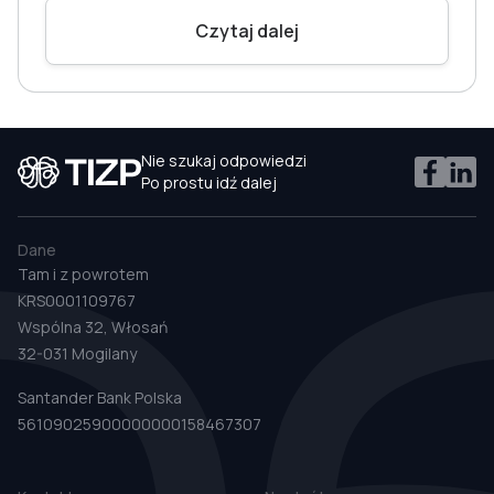
Czytaj dalej
Nie szukaj odpowiedzi
Po prostu idź dalej
Dane
Tam i z powrotem
KRS0001109767
Wspólna 32, Włosań
32-031 Mogilany
Santander Bank Polska
56109025900000000158467307