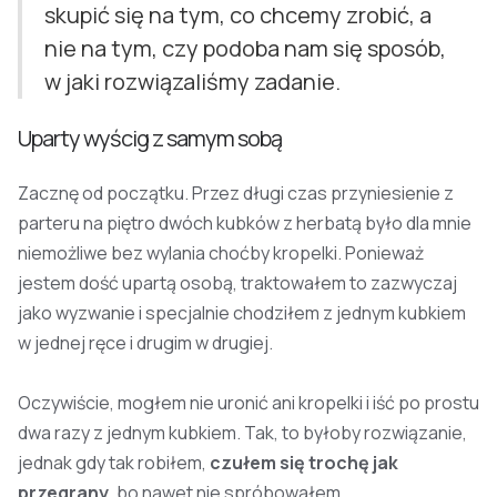
skupić się na tym, co chcemy zrobić, a
nie na tym, czy podoba nam się sposób,
w jaki rozwiązaliśmy zadanie.
Uparty wyścig z samym sobą
Zacznę od początku. Przez długi czas przyniesienie z
parteru na piętro dwóch kubków z herbatą było dla mnie
niemożliwe bez wylania choćby kropelki. Ponieważ
jestem dość upartą osobą, traktowałem to zazwyczaj
jako wyzwanie i specjalnie chodziłem z jednym kubkiem
w jednej ręce i drugim w drugiej.
Oczywiście, mogłem nie uronić ani kropelki i iść po prostu
dwa razy z jednym kubkiem. Tak, to byłoby rozwiązanie,
jednak gdy tak robiłem,
czułem się trochę jak
przegrany
, bo nawet nie spróbowałem...