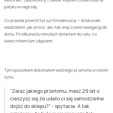
Na koniec, zadowolony z siebie, kupiłem sobie loda na
patyku w nagrodę.
Co prawda powrót był już formalnością — doskonale
wiedziałem, jak wrócić, ale i tak włączyłem nawigację do
domu. Po kilkunastu minutach dotarłem do celu, co
uwieczniłem tym zdjęciem:
Tym sposobem dokonałem ważnego przełomu w swoim
życiu.
”Zaraz jakiego przełomu, masz 29 lat o
cieszysz się że udało ci się samodzielne
dojść do sklepu?” - spytacie. A tak