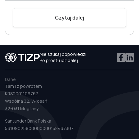
Czytaj dalej
Nie szukaj odpowiedzi
Po prostu idź dalej
Dane
Tam i z powrotem
KRS0001109767
Wspólna 32, Włosań
32-031 Mogilany
Santander Bank Polska
56109025900000000158467307