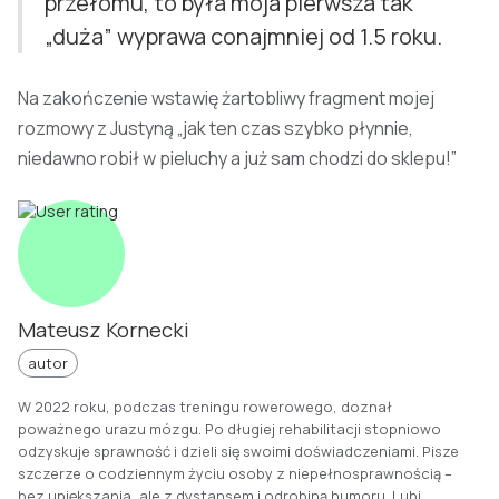
przełomu, to była moja pierwsza tak
„duża” wyprawa conajmniej od 1.5 roku.
Na zakończenie wstawię żartobliwy fragment mojej
rozmowy z Justyną „jak ten czas szybko płynnie,
niedawno robił w pieluchy a już sam chodzi do sklepu!”
Mateusz Kornecki
autor
W 2022 roku, podczas treningu rowerowego, doznał
poważnego urazu mózgu. Po długiej rehabilitacji stopniowo
odzyskuje sprawność i dzieli się swoimi doświadczeniami. Pisze
szczerze o codziennym życiu osoby z niepełnosprawnością –
bez upiększania, ale z dystansem i odrobiną humoru. Lubi