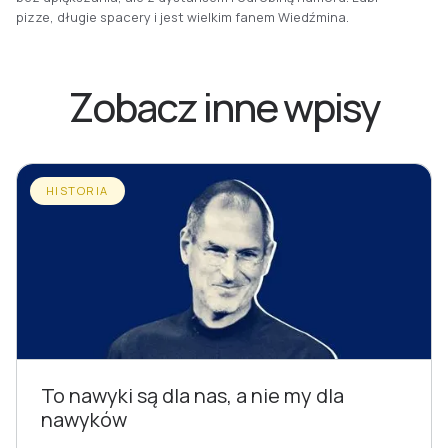
pizze, długie spacery i jest wielkim fanem Wiedźmina.
Zobacz inne wpisy
HISTORIA
To nawyki są dla nas, a nie my dla
nawyków